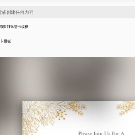
節派對邀請卡模板
卡模板