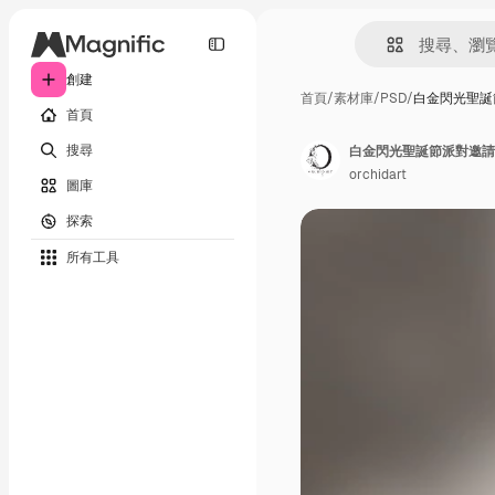
創建
首頁
/
素材庫
/
PSD
/
白金閃光聖誕
首頁
搜尋
白金閃光聖誕節派對邀請
orchidart
圖庫
探索
所有工具