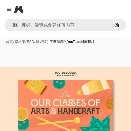
Magnific
Close menu
通過圖
首頁
/
素材庫
/
PSD
/
藝術和手工藝課程的YouTube封面模板