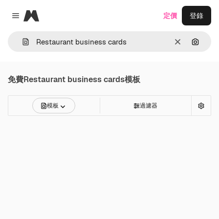
Magnific
定價
登錄
Close menu
清除
通過圖
免費
Restaurant business cards
模板
模板
過濾器