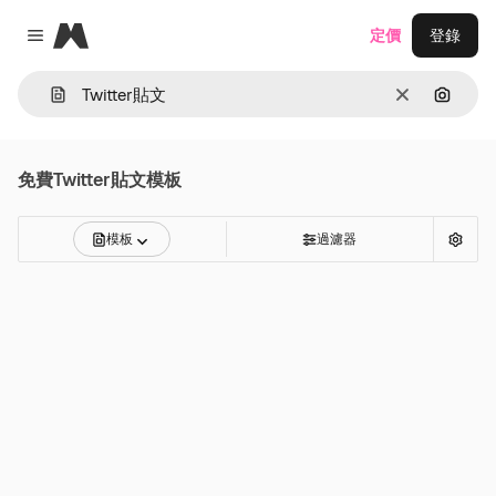
Magnific
定價
登錄
Close menu
清除
通過圖
免費
Twitter貼文
模板
模板
過濾器