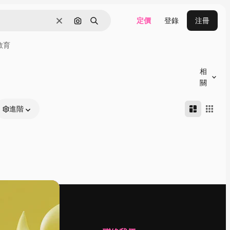
定價
登錄
注冊
清除
通過圖像搜索
搜尋
教育
相
關
進階