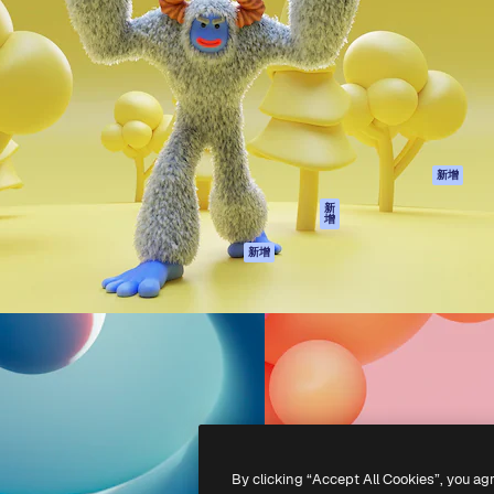
產品
開始使用
佳作品的創意平台。擁有超過
Spaces
Academy
，涵蓋創意人士、企業、代理商
AI助手
文件
AI圖像生成器
客服
港)
AI視頻生成器
使用條款
AI語音生成器
隱私政策
圖庫內容
原創作品
新增
MCP用於
Cookie 政策
新
增
Claude/ChatGPT
信任中心
AI助手
新增
聯盟夥伴
API
企業
流動應用程式
所有Magnific工具
-
2026
Freepik Company S.L.U.
版權所有
.
By clicking “Accept All Cookies”, you ag