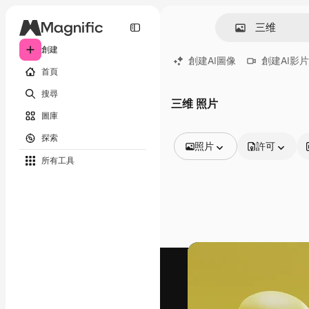
創建
創建AI圖像
創建AI影片
首頁
搜尋
三维 照片
圖庫
探索
照片
許可
所有工具
所有圖像
矢量
插圖
照片
PSD
模板
模型
視頻
片段
動態圖形
影片範本
圖標
3D模型