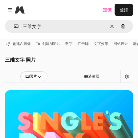
Magnific
定價
登錄
Close menu
清除
通過圖
創建AI圖像
創建AI影片
数字
广告牌
文字效果
网站设计
舞
三维文字 照片
照片
過濾器