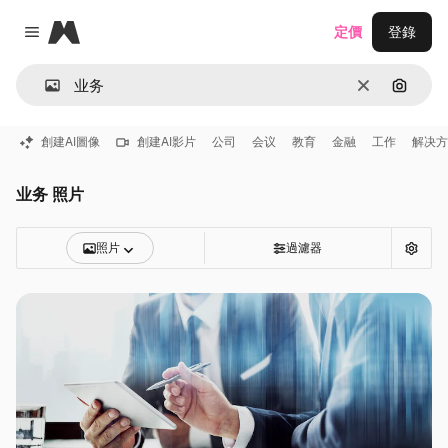
Magnific
定價
登錄
Close menu
清除
通過圖
創建AI圖像
創建AI影片
公司
会议
教育
金融
工作
解决方
业务 照片
照片
過濾器