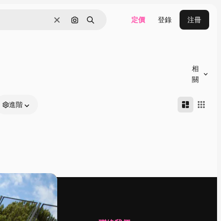
定價
登錄
注冊
清除
通過圖像搜索
搜尋
相
關
進階