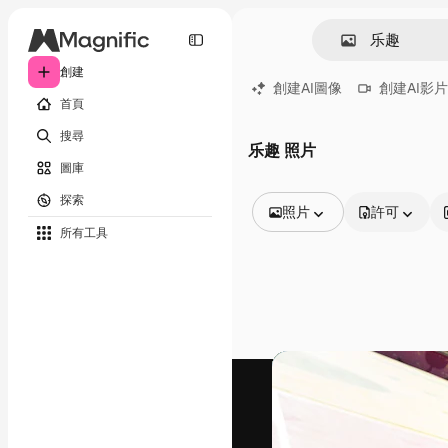
創建
創建AI圖像
創建AI影片
首頁
搜尋
乐趣 照片
圖庫
探索
照片
許可
所有工具
所有圖像
矢量
插圖
照片
PSD
模板
模型
視頻
片段
動態圖形
影片範本
圖標
3D模型