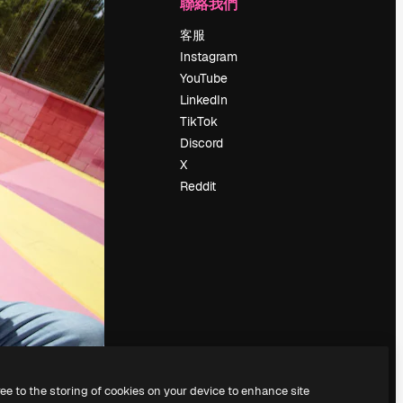
公司
聯絡我們
定價
客服
關於我們
Instagram
評論
YouTube
工作機會
LinkedIn
搜索趨勢
TikTok
博客
Discord
聚會活動
X
Slidesgo
Reddit
出售內容
新聞室
正在尋找
magnific.ai
ree to the storing of cookies on your device to enhance site