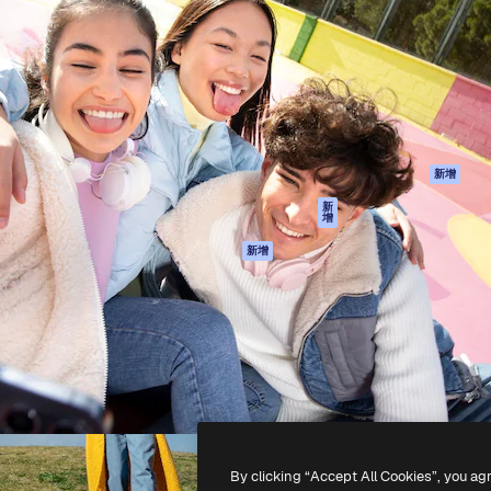
產品
開始使用
佳作品的創意平台。擁有超過
Spaces
Academy
，涵蓋創意人士、企業、代理商
AI助手
文件
AI圖像生成器
客服
港)
AI視頻生成器
使用條款
AI語音生成器
隱私政策
圖庫內容
原創作品
新增
MCP用於
Cookie 政策
新
增
Claude/ChatGPT
信任中心
AI助手
新增
聯盟夥伴
API
企業
流動應用程式
所有Magnific工具
-
2026
Freepik Company S.L.U.
版權所有
.
By clicking “Accept All Cookies”, you ag