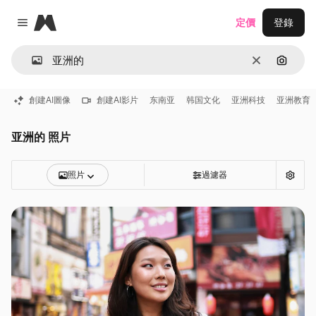
Magnific
定價
登錄
Close menu
清除
通過圖
創建AI圖像
創建AI影片
东南亚
韩国文化
亚洲科技
亚洲教育
亚洲的 照片
照片
過濾器