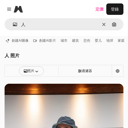
Magnific
定價
登錄
Close menu
清除
通過圖
創建AI圖像
創建AI影片
城市
建筑
悲伤
婴儿
地球
家庭
人 照片
照片
過濾器