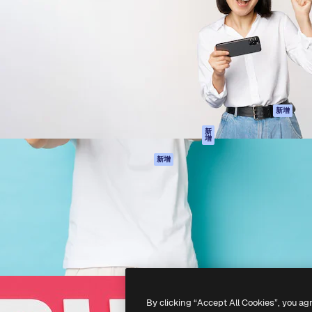
產品
開始使用
佳作品的創意平台。擁有超過
Spaces
Academy
，涵蓋創意人士、企業、代理商
AI助手
文件
AI圖像生成器
客服
港)
AI視頻生成器
使用條款
AI語音生成器
隱私政策
圖庫內容
原創作品
新增
MCP用於
Cookie 政策
新
增
Claude/ChatGPT
信任中心
AI助手
新增
聯盟夥伴
API
企業
流動應用程式
所有Magnific工具
-
2026
Freepik Company S.L.U.
版權所有
.
By clicking “Accept All Cookies”, you ag