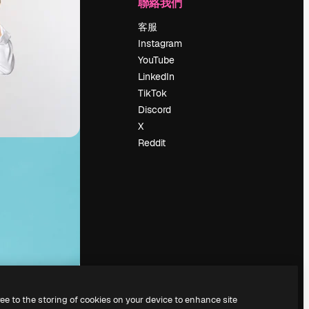
公司
聯絡我們
定價
客服
關於我們
Instagram
評論
YouTube
工作機會
LinkedIn
搜索趨勢
TikTok
博客
Discord
聚會活動
X
Slidesgo
Reddit
出售內容
新聞室
正在尋找
magnific.ai
ree to the storing of cookies on your device to enhance site