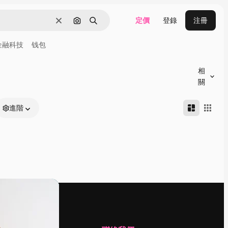
定價
登錄
注冊
清除
通過圖像搜索
搜尋
金融科技
钱包
相
關
進階