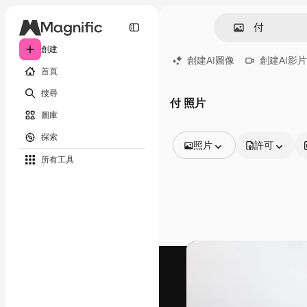
創建
創建AI圖像
創建AI影片
首頁
搜尋
付 照片
圖庫
探索
照片
許可
所有工具
所有圖像
矢量
插圖
照片
PSD
模板
模型
視頻
片段
動態圖形
影片範本
圖標
3D模型