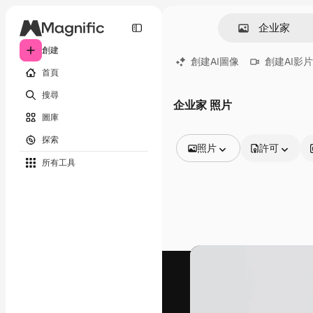
創建
創建AI圖像
創建AI影片
首頁
搜尋
企业家 照片
圖庫
探索
照片
許可
所有工具
所有圖像
矢量
插圖
照片
PSD
模板
模型
視頻
片段
動態圖形
影片範本
圖標
3D模型