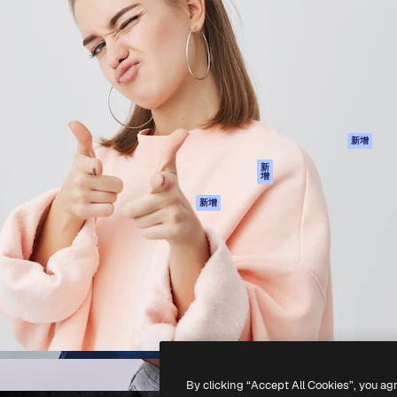
產品
開始使用
佳作品的創意平台。擁有超過
Spaces
Academy
，涵蓋創意人士、企業、代理商
AI助手
文件
AI圖像生成器
客服
港)
AI視頻生成器
使用條款
AI語音生成器
隱私政策
圖庫內容
原創作品
新增
MCP用於
Cookie 政策
新
增
Claude/ChatGPT
信任中心
AI助手
新增
聯盟夥伴
API
企業
流動應用程式
所有Magnific工具
-
2026
Freepik Company S.L.U.
版權所有
.
By clicking “Accept All Cookies”, you ag