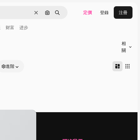
定價
登錄
注冊
清除
通過圖像搜索
搜尋
展
财富
进步
相
關
進階