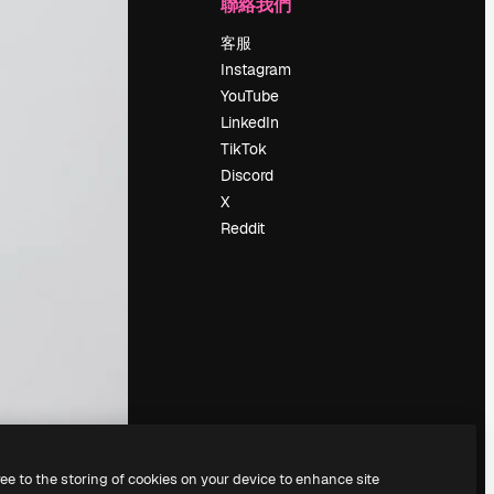
公司
聯絡我們
定價
客服
關於我們
Instagram
評論
YouTube
工作機會
LinkedIn
搜索趨勢
TikTok
博客
Discord
聚會活動
X
Slidesgo
Reddit
出售內容
新聞室
正在尋找
magnific.ai
ree to the storing of cookies on your device to enhance site