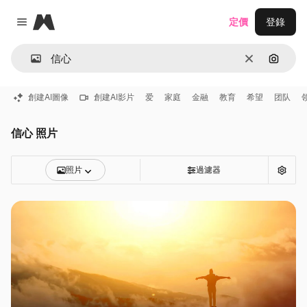
Magnific
定價
登錄
Close menu
清除
通過圖
創建AI圖像
創建AI影片
爱
家庭
金融
教育
希望
团队
信心 照片
照片
過濾器