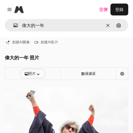
Magnific
定價
登錄
Close menu
清除
通過圖
創建AI圖像
創建AI影片
偉大的一年 照片
照片
過濾器