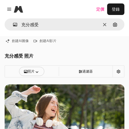
Magnific
定價
登錄
Close menu
清除
通過圖
創建AI圖像
創建AI影片
充分感受 照片
照片
過濾器