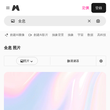
Magnific
定價
登錄
Close menu
清除
通過圖
創建AI圖像
創建AI影片
抽象背景
抽象
宇宙
数据
高科技
全息 照片
照片
過濾器