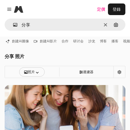
Magnific
定價
登錄
Close menu
清除
通過圖
創建AI圖像
創建AI影片
合作
研讨会
沙龙
博客
播客
视频
分享 照片
照片
過濾器