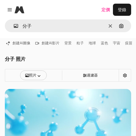
Magnific
定價
登錄
Close menu
清除
通過圖
創建AI圖像
創建AI影片
背景
粒子
地球
蓝色
宇宙
疫苗
分子 照片
照片
過濾器