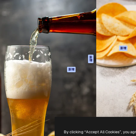
產品
開始使用
佳作品的創意平台。擁有超過
Spaces
Academy
，涵蓋創意人士、企業、代理商
AI助手
文件
AI圖像生成器
客服
港)
AI視頻生成器
使用條款
AI語音生成器
隱私政策
圖庫內容
原創作品
新增
MCP用於
Cookie 政策
新
增
Claude/ChatGPT
信任中心
AI助手
新增
聯盟夥伴
API
企業
流動應用程式
所有Magnific工具
-
2026
Freepik Company S.L.U.
版權所有
.
By clicking “Accept All Cookies”, you ag