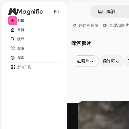
創建
創建AI圖像
創建AI影片
首頁
搜尋
啤酒 照片
圖庫
探索
照片
許可
所有工具
所有圖像
矢量
插圖
照片
PSD
模板
模型
視頻
片段
動態圖形
影片範本
圖標
3D模型