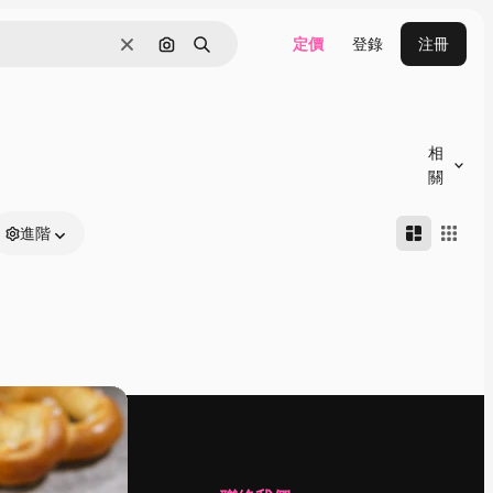
定價
登錄
注冊
清除
通過圖像搜索
搜尋
相
關
進階