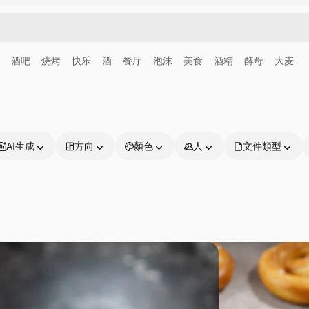
酒吧
烧烤
快乐
酒
餐厅
泡沫
美食
酒精
酵母
大麦
AI生成
方向
顏色
人
文件類型