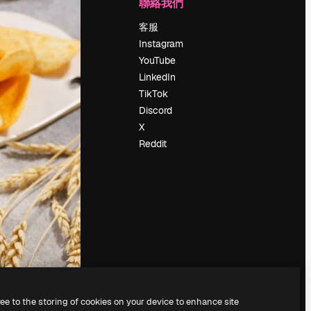
公司
聯絡我們
定價
客服
關於我們
Instagram
評論
YouTube
工作機會
LinkedIn
搜索趨勢
TikTok
博客
Discord
聚會活動
X
Slidesgo
Reddit
出售內容
新聞室
正在尋找
magnific.ai
ree to the storing of cookies on your device to enhance site