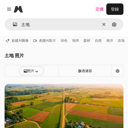
Magnific
定價
登錄
Close menu
清除
通過圖
創建AI圖像
創建AI影片
绿色
地球
森林
自然
海洋
农场
土地 照片
照片
過濾器