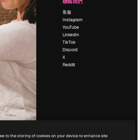
公司
聯絡我們
定價
客服
關於我們
Instagram
評論
YouTube
工作機會
LinkedIn
搜索趨勢
TikTok
博客
Discord
聚會活動
X
Slidesgo
Reddit
出售內容
新聞室
正在尋找
magnific.ai
ree to the storing of cookies on your device to enhance site