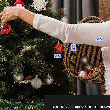
產品
開始使用
佳作品的創意平台。擁有超過
Spaces
Academy
，涵蓋創意人士、企業、代理商
AI助手
文件
AI圖像生成器
客服
港)
AI視頻生成器
使用條款
AI語音生成器
隱私政策
圖庫內容
原創作品
新增
MCP用於
Cookie 政策
新
增
Claude/ChatGPT
信任中心
AI助手
新增
聯盟夥伴
API
企業
流動應用程式
所有Magnific工具
-
2026
Freepik Company S.L.U.
版權所有
.
By clicking “Accept All Cookies”, you ag