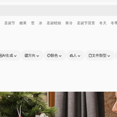
圣诞节
糖果
雪
冰
圣诞蜡烛
寒冷
圣诞节背景
冬天
冬
AI生成
方向
顏色
人
文件類型