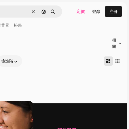
定價
登錄
注冊
清除
通過圖像搜索
搜尋
季背景
松果
相
關
進階