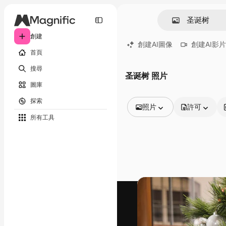
創建
創建AI圖像
創建AI影片
首頁
搜尋
圣诞树 照片
圖庫
探索
照片
許可
所有工具
所有圖像
矢量
插圖
照片
PSD
模板
模型
視頻
片段
動態圖形
影片範本
圖標
3D模型