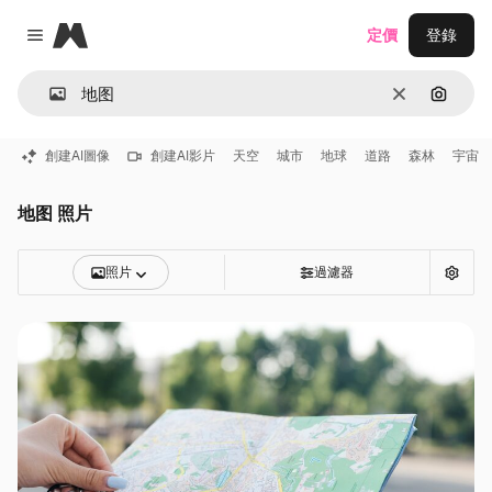
Magnific
定價
登錄
Close menu
清除
通過圖
創建AI圖像
創建AI影片
天空
城市
地球
道路
森林
宇宙
地图 照片
照片
過濾器