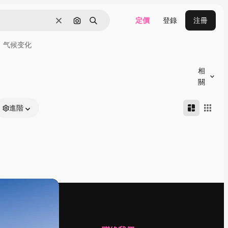
定價
登錄
注冊
清除
通過圖像搜索
搜尋
气候变化
相
關
進階