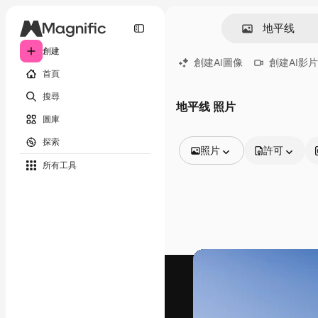
創建
創建AI圖像
創建AI影片
首頁
搜尋
地平线 照片
圖庫
探索
照片
許可
所有工具
所有圖像
矢量
插圖
照片
PSD
模板
模型
視頻
片段
動態圖形
影片範本
圖標
3D模型