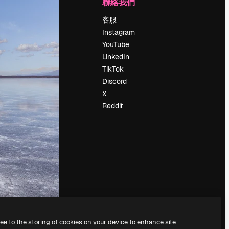
公司
聯絡我們
定價
客服
關於我們
Instagram
評論
YouTube
工作機會
LinkedIn
搜索趨勢
TikTok
博客
Discord
聚會活動
X
Slidesgo
Reddit
出售內容
新聞室
正在尋找
magnific.ai
ree to the storing of cookies on your device to enhance site