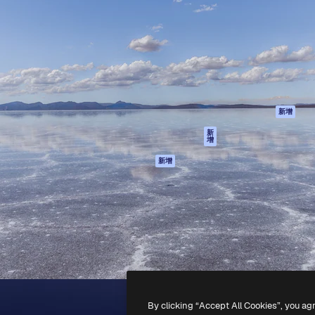
產品
開始使用
佳作品的創意平台。擁有超過
Spaces
Academy
，涵蓋創意人士、企業、代理商
AI助手
文件
AI圖像生成器
客服
港)
AI視頻生成器
使用條款
AI語音生成器
隱私政策
圖庫內容
原創作品
新增
MCP用於
Cookie 政策
新
增
Claude/ChatGPT
信任中心
AI助手
新增
聯盟夥伴
API
企業
流動應用程式
所有Magnific工具
-
2026
Freepik Company S.L.U.
版權所有
.
By clicking “Accept All Cookies”, you ag