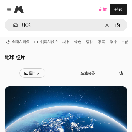
Magnific
定價
登錄
Close menu
清除
通過圖
創建AI圖像
創建AI影片
城市
绿色
森林
家庭
旅行
自然
地球 照片
照片
過濾器