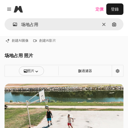
Magnific
定價
登錄
Close menu
清除
通過圖
創建AI圖像
創建AI影片
场地占用 照片
照片
過濾器