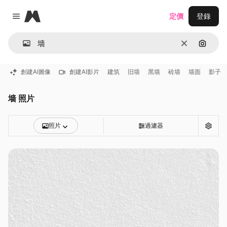
Magnific
定價
登錄
Close menu
清除
通過圖
創建AI圖像
創建AI影片
建筑
旧墙
黑墙
砖墙
墙面
影子
墙 照片
照片
過濾器