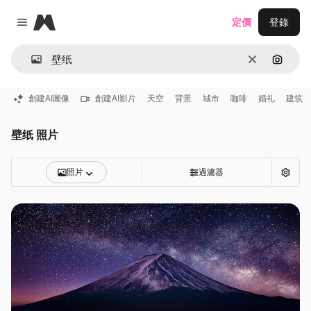
Magnific
定價
登錄
Close menu
清除
通過圖
創建AI圖像
創建AI影片
天空
背景
城市
咖啡
婚礼
建筑
壁纸 照片
照片
過濾器