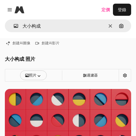
Magnific
定價
登錄
Close menu
清除
通過圖
創建AI圖像
創建AI影片
大小构成 照片
照片
過濾器