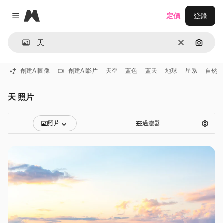
Magnific
定價
登錄
Close menu
清除
通過圖
創建AI圖像
創建AI影片
天空
蓝色
蓝天
地球
星系
自然
天 照片
照片
過濾器