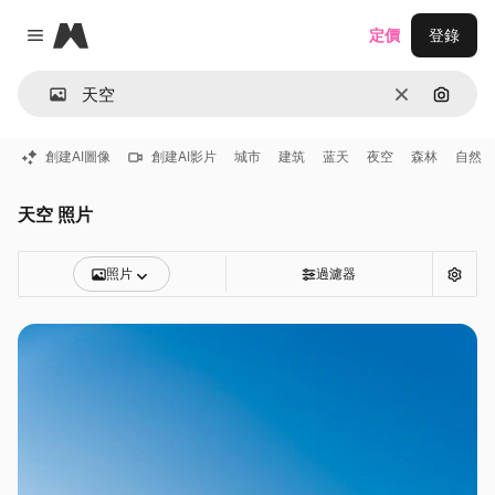
Magnific
定價
登錄
Close menu
清除
通過圖
創建AI圖像
創建AI影片
城市
建筑
蓝天
夜空
森林
自然
天空 照片
照片
過濾器