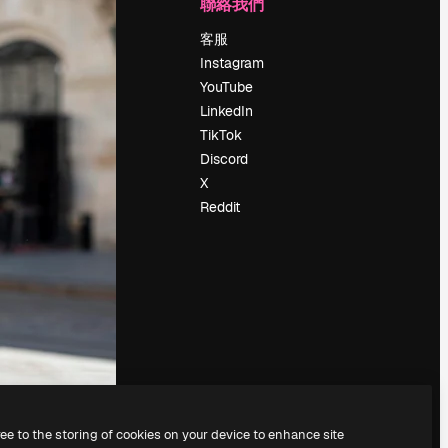
公司
聯絡我們
定價
客服
關於我們
Instagram
評論
YouTube
工作機會
LinkedIn
搜索趨勢
TikTok
博客
Discord
聚會活動
X
Slidesgo
Reddit
出售內容
新聞室
正在尋找
magnific.ai
ree to the storing of cookies on your device to enhance site