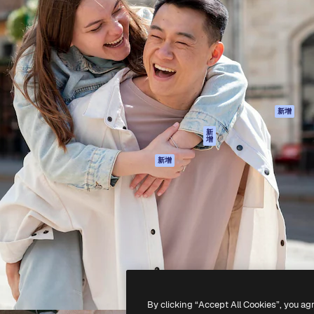
產品
開始使用
佳作品的創意平台。擁有超過
Spaces
Academy
，涵蓋創意人士、企業、代理商
AI助手
文件
AI圖像生成器
客服
港)
AI視頻生成器
使用條款
AI語音生成器
隱私政策
圖庫內容
原創作品
新增
MCP用於
Cookie 政策
新
增
Claude/ChatGPT
信任中心
AI助手
新增
聯盟夥伴
API
企業
流動應用程式
所有Magnific工具
-
2026
Freepik Company S.L.U.
版權所有
.
By clicking “Accept All Cookies”, you ag