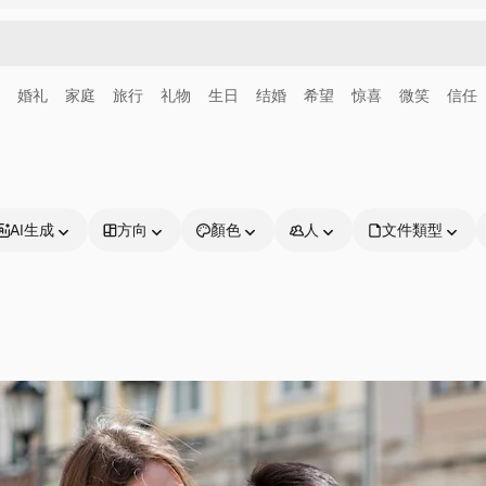
婚礼
家庭
旅行
礼物
生日
结婚
希望
惊喜
微笑
信任
AI生成
方向
顏色
人
文件類型