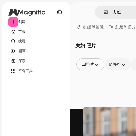
創建
創建AI圖像
創建AI影片
首頁
搜尋
夫妇 照片
圖庫
探索
照片
許可
所有工具
所有圖像
矢量
插圖
照片
PSD
模板
模型
視頻
片段
動態圖形
影片範本
圖標
3D模型