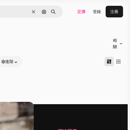
定價
登錄
注冊
清除
通過圖像搜索
搜尋
相
關
進階