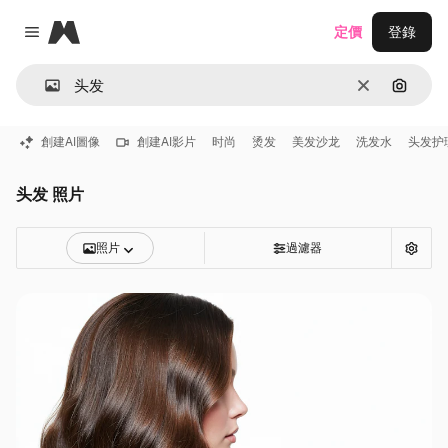
Magnific
定價
登錄
Close menu
清除
通過圖
創建AI圖像
創建AI影片
时尚
烫发
美发沙龙
洗发水
头发护
头发 照片
照片
過濾器