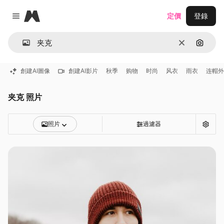
Magnific
定價
登錄
Close menu
清除
通過圖
創建AI圖像
創建AI影片
秋季
购物
时尚
风衣
雨衣
连帽外
夹克 照片
照片
過濾器