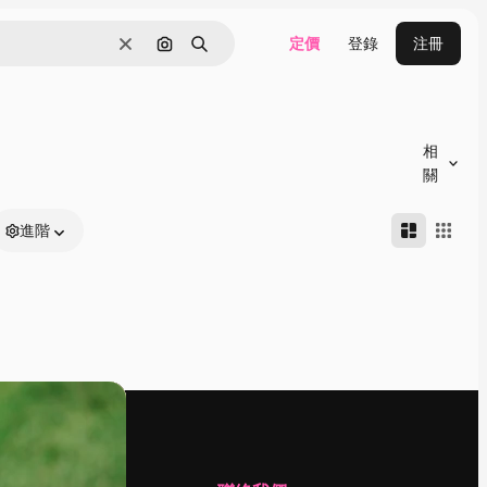
定價
登錄
注冊
清除
通過圖像搜索
搜尋
相
關
進階