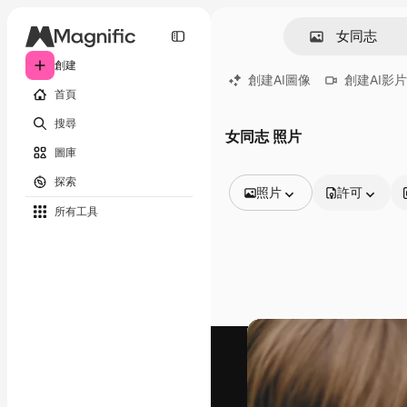
創建
創建AI圖像
創建AI影片
首頁
搜尋
女同志 照片
圖庫
探索
照片
許可
所有工具
所有圖像
矢量
插圖
照片
PSD
模板
模型
視頻
片段
動態圖形
影片範本
圖標
3D模型