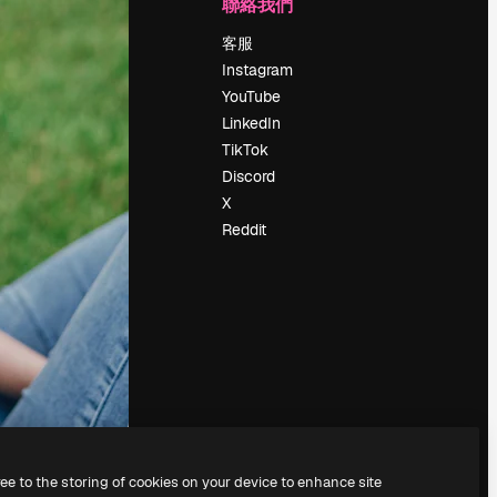
公司
聯絡我們
定價
客服
關於我們
Instagram
評論
YouTube
工作機會
LinkedIn
搜索趨勢
TikTok
博客
Discord
聚會活動
X
Slidesgo
Reddit
出售內容
新聞室
正在尋找
magnific.ai
ree to the storing of cookies on your device to enhance site