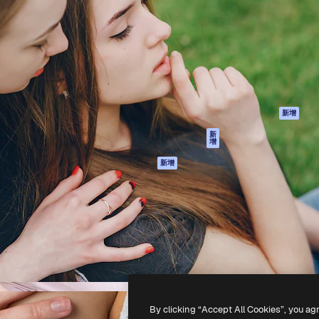
產品
開始使用
佳作品的創意平台。擁有超過
Spaces
Academy
，涵蓋創意人士、企業、代理商
AI助手
文件
AI圖像生成器
客服
港)
AI視頻生成器
使用條款
AI語音生成器
隱私政策
圖庫內容
原創作品
新增
MCP用於
Cookie 政策
新
增
Claude/ChatGPT
信任中心
AI助手
新增
聯盟夥伴
API
企業
流動應用程式
所有Magnific工具
-
2026
Freepik Company S.L.U.
版權所有
.
By clicking “Accept All Cookies”, you ag