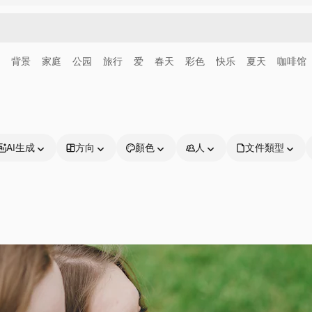
背景
家庭
公园
旅行
爱
春天
彩色
快乐
夏天
咖啡馆
AI生成
方向
顏色
人
文件類型