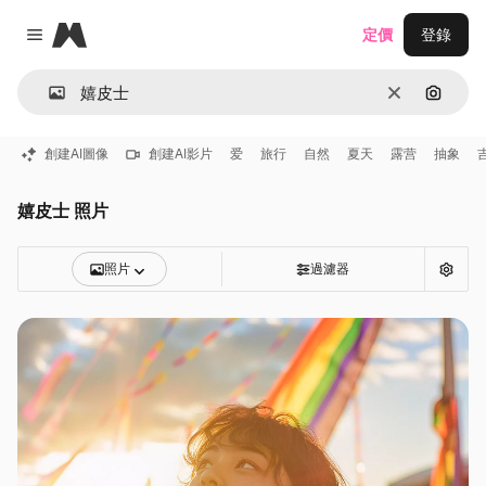
Magnific
定價
登錄
Close menu
清除
通過圖
創建AI圖像
創建AI影片
爱
旅行
自然
夏天
露营
抽象
嬉皮士 照片
照片
過濾器