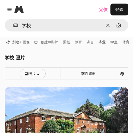
Magnific
定價
登錄
Close menu
清除
通過圖
創建AI圖像
創建AI影片
黑板
教育
讲台
毕业
学生
体育
学校 照片
照片
過濾器