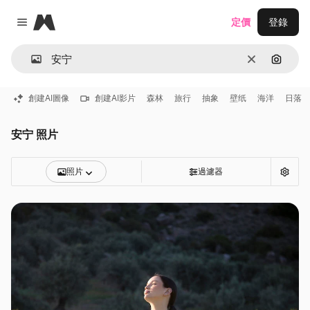
Magnific
定價
登錄
Close menu
清除
通過圖
創建AI圖像
創建AI影片
森林
旅行
抽象
壁纸
海洋
日落
安宁 照片
照片
過濾器