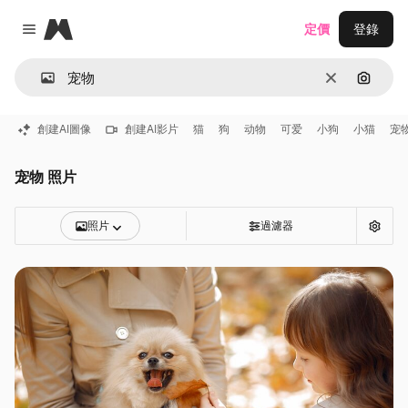
Magnific
定價
登錄
Close menu
清除
通過圖
創建AI圖像
創建AI影片
猫
狗
动物
可爱
小狗
小猫
宠
宠物 照片
照片
過濾器