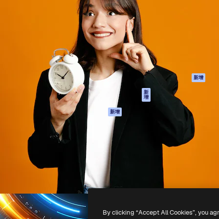
產品
開始使用
佳作品的創意平台。擁有超過
Spaces
Academy
，涵蓋創意人士、企業、代理商
AI助手
文件
AI圖像生成器
客服
港)
AI視頻生成器
使用條款
AI語音生成器
隱私政策
圖庫內容
原創作品
新增
MCP用於
Cookie 政策
新
增
Claude/ChatGPT
信任中心
AI助手
新增
聯盟夥伴
API
企業
流動應用程式
所有Magnific工具
-
2026
Freepik Company S.L.U.
版權所有
.
By clicking “Accept All Cookies”, you ag