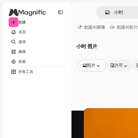
創建
創建AI圖像
創建AI影片
首頁
搜尋
小时 照片
圖庫
探索
照片
許可
所有工具
所有圖像
矢量
插圖
照片
PSD
模板
模型
視頻
片段
動態圖形
影片範本
圖標
3D模型