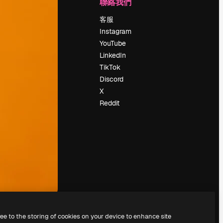
公司
聯絡我們
定價
客服
關於我們
Instagram
評論
YouTube
工作機會
LinkedIn
搜索趨勢
TikTok
博客
Discord
聚會活動
X
Slidesgo
Reddit
出售內容
新聞室
正在尋找
magnific.ai
ree to the storing of cookies on your device to enhance site