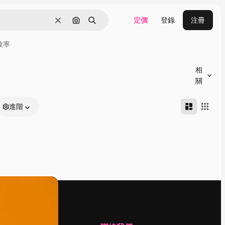
定價
登錄
注冊
清除
通過圖像搜索
搜尋
效率
相
關
進階