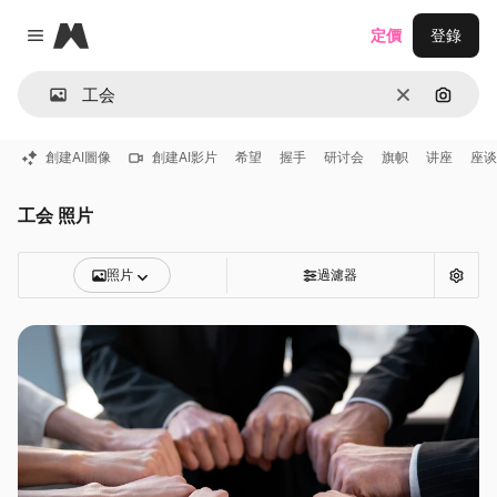
Magnific
定價
登錄
Close menu
清除
通過圖
創建AI圖像
創建AI影片
希望
握手
研讨会
旗帜
讲座
座谈
工会 照片
照片
過濾器