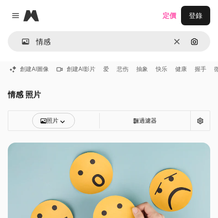
Magnific
定價
登錄
Close menu
清除
通過圖
創建AI圖像
創建AI影片
爱
悲伤
抽象
快乐
健康
握手
情感 照片
照片
過濾器