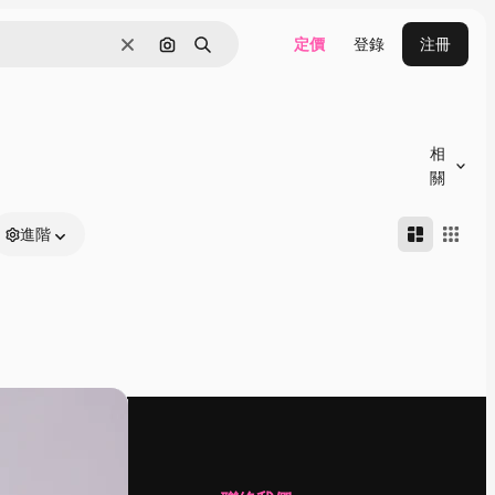
定價
登錄
注冊
清除
通過圖像搜索
搜尋
相
關
進階