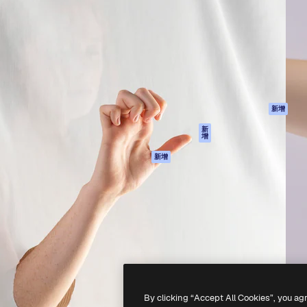
產品
開始使用
佳作品的創意平台。擁有超過
Spaces
Academy
，涵蓋創意人士、企業、代理商
AI助手
文件
AI圖像生成器
客服
港)
AI視頻生成器
使用條款
AI語音生成器
隱私政策
圖庫內容
原創作品
新增
MCP用於
Cookie 政策
新
增
Claude/ChatGPT
信任中心
AI助手
新增
聯盟夥伴
API
企業
流動應用程式
所有Magnific工具
-
2026
Freepik Company S.L.U.
版權所有
.
By clicking “Accept All Cookies”, you ag