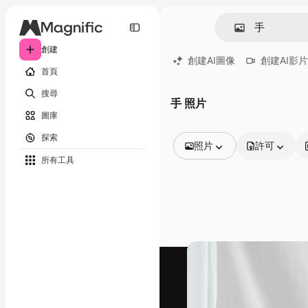
創建
創建AI圖像
創建AI影片
首頁
搜尋
手 照片
圖庫
探索
照片
許可
所有工具
所有圖像
矢量
插圖
照片
PSD
模板
模型
視頻
片段
動態圖形
影片範本
圖標
3D模型