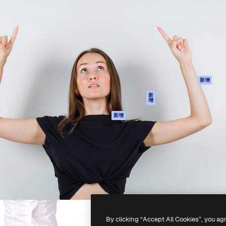
產品
開始使用
佳作品的創意平台。擁有超過
Spaces
Academy
，涵蓋創意人士、企業、代理商
AI助手
文件
AI圖像生成器
客服
港)
AI視頻生成器
使用條款
AI語音生成器
隱私政策
圖庫內容
原創作品
新增
MCP用於
Cookie 政策
新
增
Claude/ChatGPT
信任中心
AI助手
新增
聯盟夥伴
API
企業
流動應用程式
所有Magnific工具
-
2026
Freepik Company S.L.U.
版權所有
.
By clicking “Accept All Cookies”, you ag