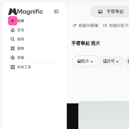
創建
創建AI圖像
創建AI影片
首頁
搜尋
手臂舉起 照片
圖庫
探索
照片
許可
所有工具
所有圖像
矢量
插圖
照片
PSD
模板
模型
視頻
片段
動態圖形
影片範本
圖標
3D模型