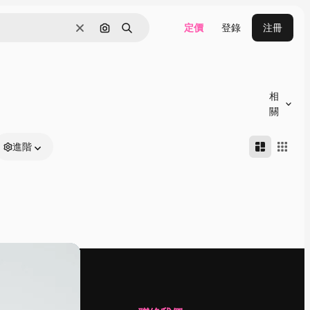
定價
登錄
注冊
清除
通過圖像搜索
搜尋
相
關
進階