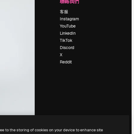
公司
聯絡我們
定價
客服
關於我們
Instagram
評論
YouTube
工作機會
LinkedIn
搜索趨勢
TikTok
博客
Discord
聚會活動
X
Slidesgo
Reddit
出售內容
新聞室
正在尋找
magnific.ai
ree to the storing of cookies on your device to enhance site