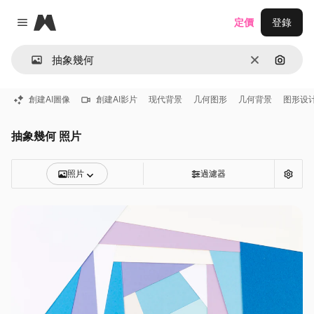
Magnific
定價
登錄
Close menu
清除
通過圖
創建AI圖像
創建AI影片
现代背景
几何图形
几何背景
图形设
抽象幾何 照片
照片
過濾器