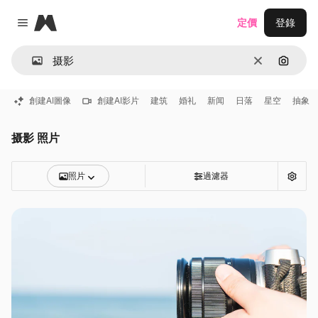
Magnific
定價
登錄
Close menu
清除
通過圖
創建AI圖像
創建AI影片
建筑
婚礼
新闻
日落
星空
抽象
摄影 照片
照片
過濾器