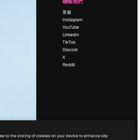
公司
聯絡我們
定價
客服
關於我們
Instagram
評論
YouTube
工作機會
LinkedIn
搜索趨勢
TikTok
博客
Discord
聚會活動
X
Slidesgo
Reddit
出售內容
新聞室
正在尋找
magnific.ai
ree to the storing of cookies on your device to enhance site