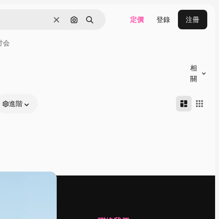
定價
登錄
注冊
清除
通過圖像搜索
搜尋
讨会
相
關
進階