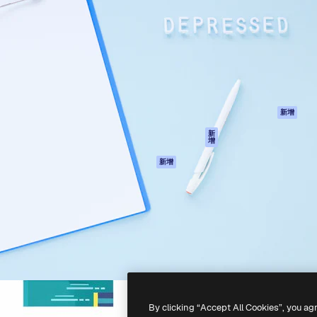
產品
開始使用
佳作品的創意平台。擁有超過
Spaces
Academy
，涵蓋創意人士、企業、代理商
AI助手
文件
AI圖像生成器
客服
港)
AI視頻生成器
使用條款
AI語音生成器
隱私政策
圖庫內容
原創作品
新增
MCP用於
Cookie 政策
新
增
Claude/ChatGPT
信任中心
AI助手
新增
聯盟夥伴
API
企業
流動應用程式
所有Magnific工具
-
2026
Freepik Company S.L.U.
版權所有
.
By clicking “Accept All Cookies”, you ag