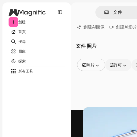
創建
創建AI圖像
創建AI影片
首頁
搜尋
文件 照片
圖庫
探索
照片
許可
所有工具
所有圖像
矢量
插圖
照片
PSD
模板
模型
視頻
片段
動態圖形
影片範本
圖標
3D模型