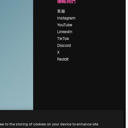
公司
聯絡我們
定價
客服
關於我們
Instagram
評論
YouTube
工作機會
LinkedIn
搜索趨勢
TikTok
博客
Discord
聚會活動
X
Slidesgo
Reddit
出售內容
新聞室
正在尋找
magnific.ai
ree to the storing of cookies on your device to enhance site