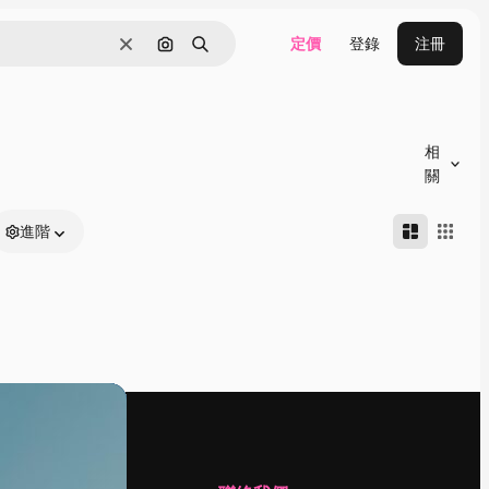
定價
登錄
注冊
清除
通過圖像搜索
搜尋
相
關
進階