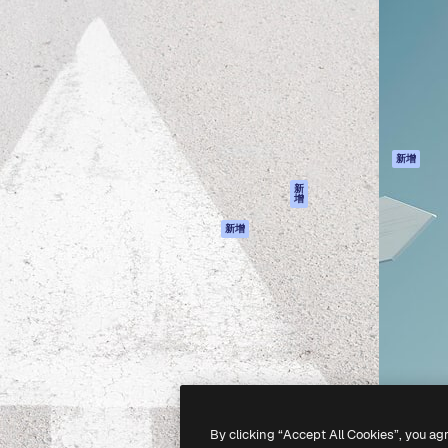
產品
開始使用
佳作品的創意平台。擁有超過
Spaces
Academy
，涵蓋創意人士、企業、代理商
AI助手
文件
AI圖像生成器
客服
港)
AI視頻生成器
使用條款
AI語音生成器
隱私政策
圖庫內容
原創作品
新增
MCP用於
Cookie 政策
新
增
Claude/ChatGPT
信任中心
AI助手
新增
聯盟夥伴
API
企業
流動應用程式
所有Magnific工具
-
2026
Freepik Company S.L.U.
版權所有
.
By clicking “Accept All Cookies”, you ag