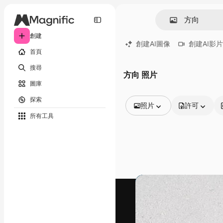
創建
創建AI圖像
創建AI影片
首頁
搜尋
方向 照片
圖庫
探索
照片
許可
所有工具
所有圖像
矢量
插圖
照片
PSD
模板
模型
視頻
片段
動態圖形
影片範本
圖標
3D模型