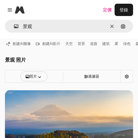
Magnific
定價
登錄
Close menu
清除
通過圖
創建AI圖像
創建AI影片
天空
背景
道路
建筑
雾
绿色
景观 照片
照片
過濾器