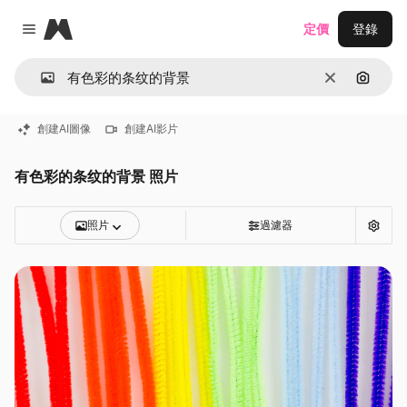
Magnific
定價
登錄
Close menu
清除
通過圖
創建AI圖像
創建AI影片
有色彩的条纹的背景 照片
照片
過濾器