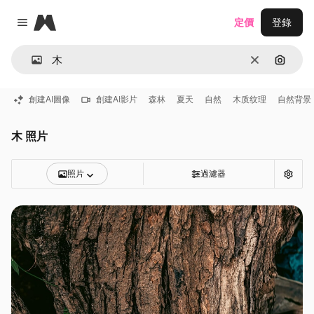
Magnific
定價
登錄
Close menu
清除
通過圖
創建AI圖像
創建AI影片
森林
夏天
自然
木质纹理
自然背景
木 照片
照片
過濾器